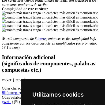
Los caracteres chinos tradicionales de
faan1
son
identicos
a los
caracteres modernos de arriba.
Complejidad de este carácter
返
está compuesto de 8
trazos
, entonces es de complejidad
baja
comparado con los otros caracteres simplificados (de promedio:
13,1 trazos).
Información adicional
(significados de componentes, palabras
compuestas etc.)
volver | repatriar
Other characters that are pronounced
faan1 in Cantonese
翻 (entregar)
,
反 (opuesto)
Utilizamos cookies
Otras palabras que también significan
volver en chino
gwai1
( 归 ),
teoi3
( 退 ),
waan4
( 还 ),
wui4
( 回 )