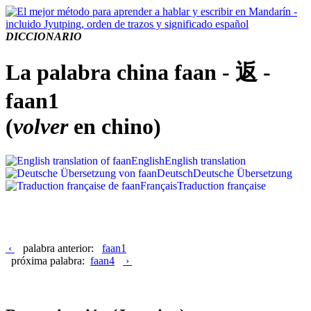
DICCIONARIO
La palabra china faan - 返 -
faan1
(
volver
en chino)
English
English translation
Deutsch
Deutsche Übersetzung
Français
Traduction française
‹
palabra anterior:
faan1
próxima palabra:
faan4
›