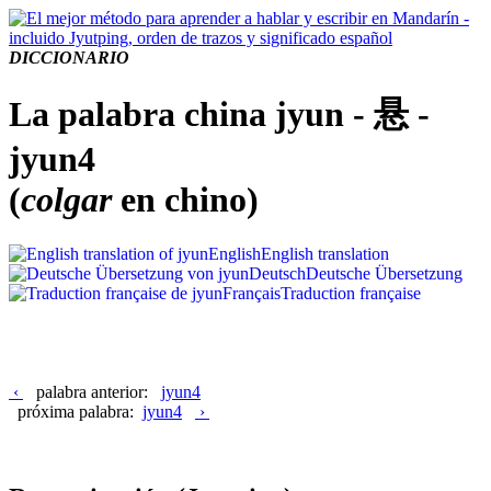
DICCIONARIO
La palabra china jyun - 悬 -
jyun4
(
colgar
en chino)
English
English translation
Deutsch
Deutsche Übersetzung
Français
Traduction française
‹
palabra anterior:
jyun4
próxima palabra:
jyun4
›