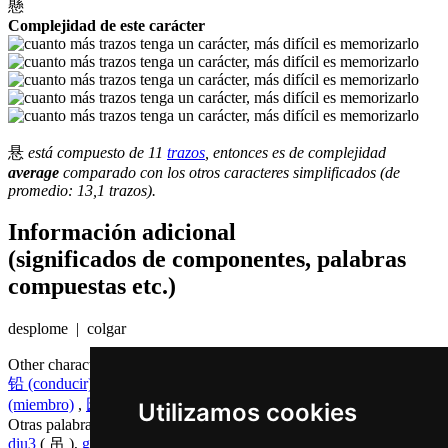
懸
Complejidad de este carácter
悬
está compuesto de 11
trazos
, entonces es de complejidad
average
comparado con los otros caracteres simplificados (de
promedio: 13,1 trazos).
Información adicional
(significados de componentes, palabras
compuestas etc.)
desplome | colgar
Other characters that are pronounced
jyun4 in Cantonese
铅 (conducir)
,
完 (terminar)
,
元 (unidad)
,
原 (original)
,
员
(miembro)
,
园 (jardín)
,
圆 (ronda)
,
源 (fuente)
,
辕 (lanza)
Utilizamos cookies
Otras palabras que también significan
colgar en chino
diu3
( 吊 ),
gwaa3
( 挂 )