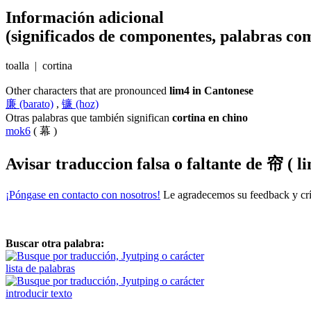
Información adicional
(significados de componentes, palabras com
toalla | cortina
Other characters that are pronounced
lim4 in Cantonese
廉 (barato)
,
镰 (hoz)
Otras palabras que también significan
cortina en chino
mok6
( 幕 )
Avisar traduccion falsa o faltante de
帘 ( li
¡Póngase en contacto con nosotros!
Le agradecemos su feedback y crít
Buscar otra palabra:
lista de palabras
introducir texto