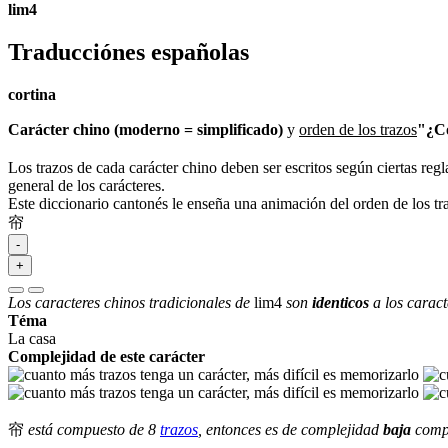
lim4
Traducciónes españolas
cortina
Carácter chino (moderno = simplificado)
y
orden de los trazos
"¿Có
Los trazos de cada carácter chino deben ser escritos según ciertas regl
general de los carácteres.
Este diccionario cantonés le enseña una animación del orden de los t
帘
-
+
Los caracteres chinos tradicionales de
lim4
son
identicos
a los caract
Téma
La casa
Complejidad de este carácter
帘
está compuesto de 8
trazos
, entonces es de complejidad
baja
compa