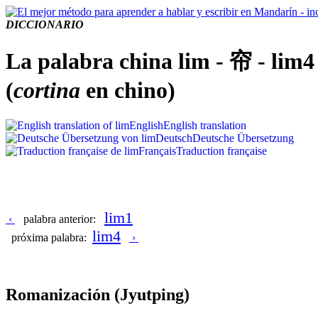
DICCIONARIO
La palabra china lim - 帘 - lim4
(
cortina
en chino)
English
English translation
Deutsch
Deutsche Übersetzung
Français
Traduction française
lim1
‹
palabra anterior:
lim4
próxima palabra:
›
Romanización
(Jyutping)