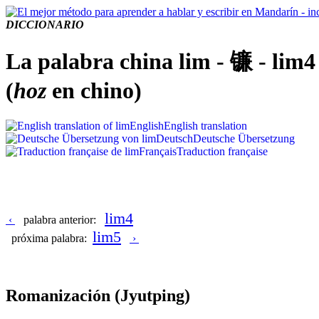
DICCIONARIO
La palabra china lim - 镰 - lim4
(
hoz
en chino)
English
English translation
Deutsch
Deutsche Übersetzung
Français
Traduction française
lim4
‹
palabra anterior:
lim5
próxima palabra:
›
Romanización
(Jyutping)