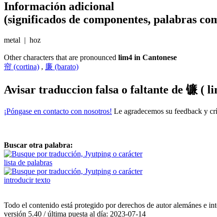
Información adicional
(significados de componentes, palabras com
metal | hoz
Other characters that are pronounced
lim4 in Cantonese
帘 (cortina)
,
廉 (barato)
Avisar traduccion falsa o faltante de
镰 ( li
¡Póngase en contacto con nosotros!
Le agradecemos su feedback y crít
Buscar otra palabra:
lista de palabras
introducir texto
Todo el contenido está protegido por derechos de autor alemánes e int
versión 5.40 / última puesta al día: 2023-07-14