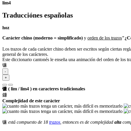
lim4
Traducciónes españolas
hoz
Carácter chino (moderno = simplificado)
y
orden de los trazos
"¿Có
Los trazos de cada carácter chino deben ser escritos según ciertas regl
general de los carácteres.
Este diccionario cantonés le enseña una animación del orden de los t
镰
-
+
镰 ( lim / lim4 ) en caracteres tradicionales
鐮
Complejidad de este carácter
镰
está compuesto de 18
trazos
, entonces es de complejidad
alta
comp