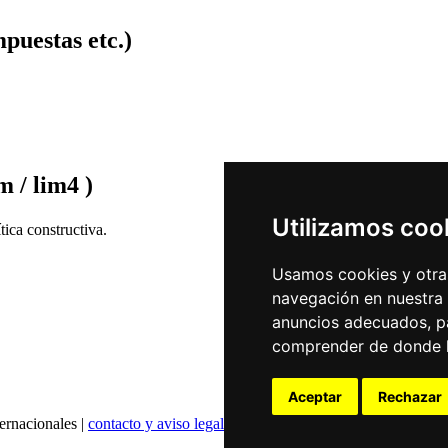
puestas etc.)
m / lim4 )
Utilizamos coo
ica constructiva.
Usamos cookies y otras
navegación en nuestra
anuncios adecuados, pa
comprender de donde ll
Aceptar
Rechazar
ernacionales |
contacto y aviso legal
|
declaración de privacidad
|
config