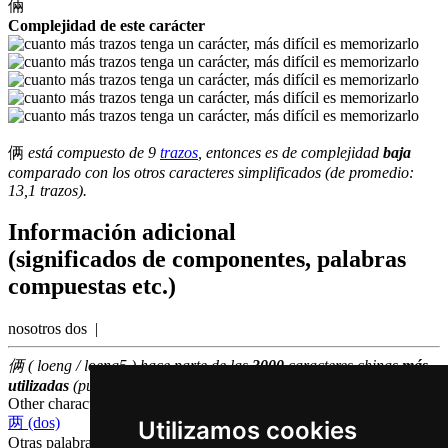
倆
Complejidad de este carácter
俩
está compuesto de 9
trazos
, entonces es de complejidad
baja
comparado con los otros caracteres simplificados (de promedio:
13,1 trazos).
Información adicional
(significados de componentes, palabras
compuestas etc.)
nosotros dos |
俩 ( loeng / loeng5 ) hace parte de las
3000
caracteres chinas
más
utilizadas
(puesto número
1351
entre los
caracteres individuales
)
Other characters that are pronounced
loeng5 in Cantonese
两 (dos)
Utilizamos cookies
Otras palabras que también significan
dos en chino