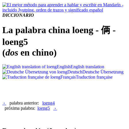
DICCIONARIO
La palabra china loeng - 俩 -
loeng5
(
dos
en chino)
English
English translation
Deutsch
Deutsche Übersetzung
Français
Traduction française
‹
palabra anterior:
loeng4
próxima palabra:
loeng5
›