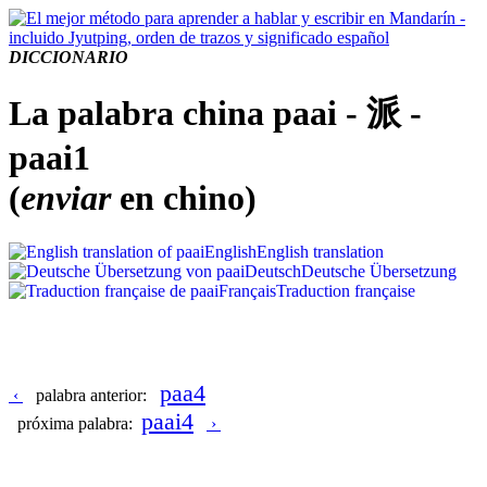
DICCIONARIO
La palabra china paai - 派 -
paai1
(
enviar
en chino)
English
English translation
Deutsch
Deutsche Übersetzung
Français
Traduction française
paa4
‹
palabra anterior:
paai4
próxima palabra:
›