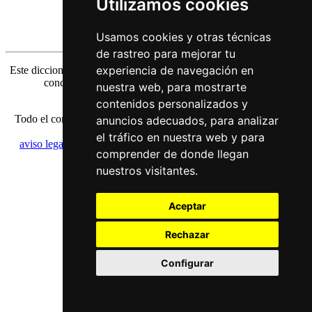
Utilizamos cookies
o busque por
lista de palabras
Usamos cookies y otras técnicas
de rastreo para mejorar tu
experiencia de navegación en
Este diccionario está en desarrollo. Más palabras chinas, una mejor
concepción gráfica etc. serán añadidas paso a paso.
nuestra web, para mostrarte
contenidos personalizados y
Todo el contenido está protegido por derechos de autor alemánes e
anuncios adecuados, para analizar
internacionales.
el tráfico en nuestra web y para
aviso legal
|
política de privacidad
|
configuración de los cookies
comprender de donde llegan
nuestros visitantes.
Aceptar
Rechazar
Configurar