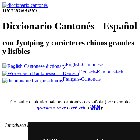
DICCIONARIO
Diccionario Cantonés - Español
con Jyutping y carácteres chinos grandes
y lisibles
English-Cantonese
Deutsch-Kantonesisch
Français-Cantonais
Consulte cualquier palabra cantonés o española (por ejemplo
gracias
o
ze ze
o
ze6 ze6
o
谢谢
):
Introduzca la traducción española, el Jyutping o el carácter chino
(simplicifaco o tradicional).