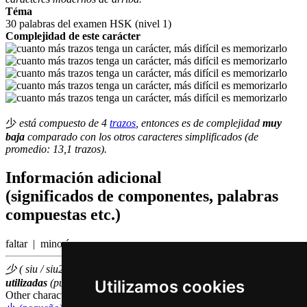
Téma
30 palabras del examen HSK (nivel 1)
Complejidad de este carácter
少
está compuesto de 4
trazos
, entonces es de complejidad
muy
baja
comparado con los otros caracteres simplificados (de
promedio: 13,1 trazos).
Información adicional
(significados de componentes, palabras
compuestas etc.)
faltar | minoría
少 ( siu / siu2 ) hace parte de las
500
caracteres chinas
más
Utilizamos cookies
utilizadas
(puesto número
182
entre los
caracteres individuales
)
Other characters that are pronounced
siu2 in Cantonese