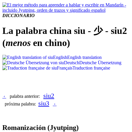
DICCIONARIO
La palabra china siu - 少 - siu2
(
menos
en chino)
English
English translation
Deutsch
Deutsche Übersetzung
Français
Traduction française
siu2
‹
palabra anterior:
siu3
próxima palabra:
›
Romanización
(Jyutping)