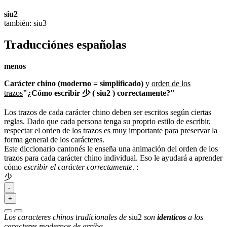
siu2
también: siu3
Traducciónes españolas
menos
Carácter chino (moderno = simplificado)
y
orden de los
trazos
"¿Cómo escribir 少 ( siu2 ) correctamente?"
Los trazos de cada carácter chino deben ser escritos según ciertas
reglas. Dado que cada persona tenga su proprio estilo de escribir,
respectar el orden de los trazos es muy importante para preservar la
forma general de los carácteres.
Este diccionario cantonés le enseña una animación del orden de los
trazos para cada carácter chino individual. Eso le ayudará a aprender
cómo
escribir el carácter correctamente
.
:
少
-
+
Los caracteres chinos tradicionales de
siu2
son
identicos
a los
caracteres modernos de arriba.