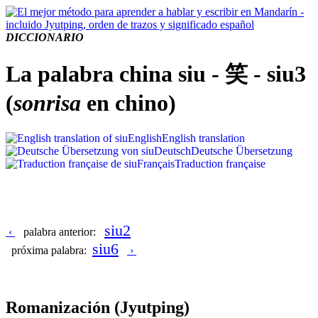
DICCIONARIO
La palabra china siu - 笑 - siu3
(
sonrisa
en chino)
English
English translation
Deutsch
Deutsche Übersetzung
Français
Traduction française
siu2
‹
palabra anterior:
siu6
próxima palabra:
›
Romanización
(Jyutping)