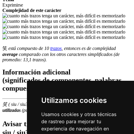
Exprimirse
Complejidad de este carácter
笑
está compuesto de 10
trazos
, entonces es de complejidad
average
comparado con los otros caracteres simplificados (de
promedio: 13,1 trazos).
Información adicional
(significados de componentes, palabras
compuestas etc.)
Utilizamos cookies
笑 ( siu / siu3 ) hace parte de las
500
caracteres chinas
más
utilizadas
(puesto número
214
entre los
caracteres individuales
)
Usamos cookies y otras técnicas
de rastreo para mejorar tu
Avisar traduccion falsa o faltante de
笑 (
experiencia de navegación en
siu / siu3 )