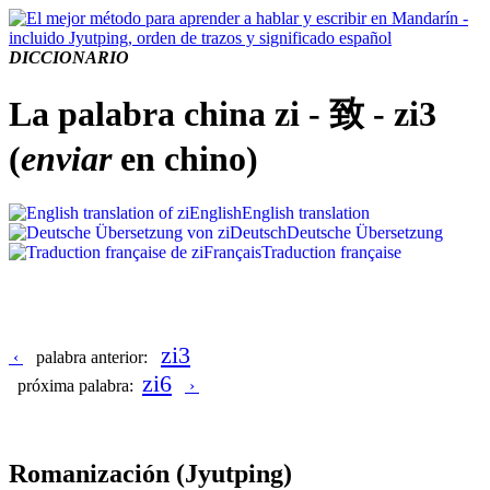
DICCIONARIO
La palabra china zi - 致 - zi3
(
enviar
en chino)
English
English translation
Deutsch
Deutsche Übersetzung
Français
Traduction française
zi3
‹
palabra anterior:
zi6
próxima palabra:
›
Romanización
(Jyutping)