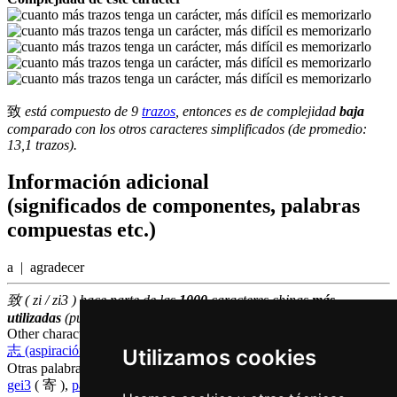
致
está compuesto de 9
trazos
, entonces es de complejidad
baja
comparado con los otros caracteres simplificados (de promedio:
13,1 trazos).
Información adicional
(significados de componentes, palabras
compuestas etc.)
a | agradecer
致 ( zi / zi3 ) hace parte de las
1000
caracteres chinas
más
utilizadas
(puesto número
698
entre los
caracteres individuales
)
Other characters that are pronounced
zi3 in Cantonese
志 (aspiración)
,
智 (inteligencia)
,
置 (colocar)
,
至 (hasta
)
Utilizamos cookies
Otras palabras que también significan
enviar en chino
gei3
( 寄 ),
paai1
( 派 )